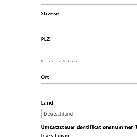
Strasse
PLZ
0 von 6 max. Zeichenanzahl
Ort
Land
Umsatzsteueridentifikationsnummer 
falls vorhanden