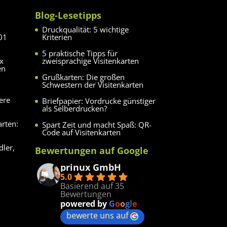
Blog-Lesetipps
Druckqualität: 5 wichtige
01
Kriterien
5 praktische Tipps für
ux
zweisprachige Visitenkarten
en
Grußkarten: Die großen
Schwestern der Visitenkarten
ere
Briefpapier: Vordrucke günstiger
als Selberdrucken?
arten:
Spart Zeit und macht Spaß: QR-
Code auf Visitenkarten
dler,
Bewertungen auf Google
prinux GmbH
5.0
Basierend auf 35
Bewertungen
powered by
G
o
o
g
l
e
bewerte uns auf