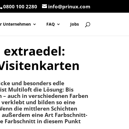
0800 100 2280
info@prinux.com
ür Unternehmen
FAQ
Jobs
 extraedel:
-Visitenkarten
icke und besonders edle
ist Multiloft die Lösung: Bis
n – auch in verschiedenen Farben
verklebt und bilden so eine
 Wenn die mittleren Schichten
ch außerdem eine Art Farbschnitt-
te Farbschnitt in diesem Punkt