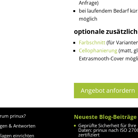
Anfrage)
bei laufendem Bedarf kür
möglich
optionale zusätzlic
Farbschnitt
(für Variante
Cellophanierung
(matt, g
Extrasmooth-Cover mögli
Angebot anfordern
rum prinux?
Neueste Blog-Beiträge
Geprüfte Sicherheit für Ihre
agen & Antworten
Daten: prinux nach ISO 270
zertifiziert
lagen einrichten