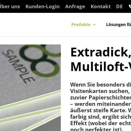
Über uns
Kunden-Login
Anfrage
Kontakt
DE
Produkte
Lösungen f
Extradick,
Multiloft
Wenn Sie besonders d
Visitenkarten suchen, 
zuvier Papierschichte
– werden miteinander 
äußerst steife Karte.
farbig sind, ergibt si
Effekt (wobei der ech
noch perfekter ist).