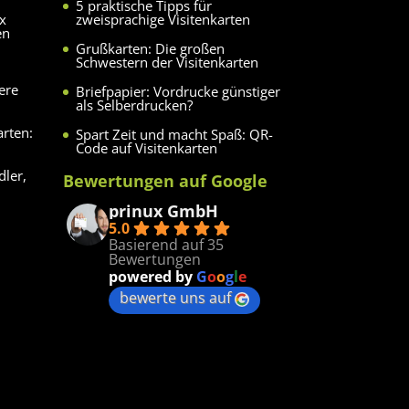
5 praktische Tipps für
ux
zweisprachige Visitenkarten
en
Grußkarten: Die großen
Schwestern der Visitenkarten
ere
Briefpapier: Vordrucke günstiger
als Selberdrucken?
arten:
Spart Zeit und macht Spaß: QR-
Code auf Visitenkarten
dler,
Bewertungen auf Google
prinux GmbH
5.0
Basierend auf 35
Bewertungen
powered by
G
o
o
g
l
e
bewerte uns auf