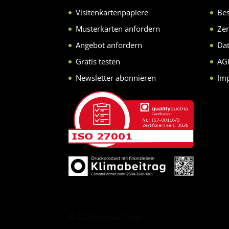
Visitenkartenpapiere
Bes
Musterkarten anfordern
Zer
Angebot anfordern
Da
Gratis testen
AG
Newsletter abonnieren
Im
©
2026
prinux GmbH