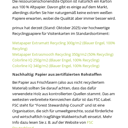
Die ressourcenschonendste Option ist natürlich ein Karton
aus 100 % Altpapier. Davon gibt es einige auf dem Markt,
allerdings dürfen Sie hier naturgemäß keine extrem weißen
Papiere erwarten, wobei die Qualität aber immer besser wird.
prinux hat derzeit (Stand: Oktober 2025) vier hochwertige
Recyclingpapiere für Visitenkarten im Standardsortiment:
Metapaper Extramatt Recycling 300g/m2 (Blauer Engel, 100%
Recyling)
Metapaper Extrasmooth Recycling 350g/m2 (50% Recycling)
Colorline IQ 250g/m2 (Blauer Engel, 100% Recycling)
Colorline IQ 340g/m2 (Blauer Engel, 100% Recycling)
Nachhaltig: Papier aus zertifizierten Rohstoffen
Bei Papier aus Frischfasern (also aus nicht recycliertem
Material) sollten Sie darauf achten, dass das dafür
verwendete Holz aus kontrollierten Quellen stammt. Das am
weitesten verbreitete Kennzeichen dafür ist das FSC-Label.
FSC steht für “Forest Stewardship Council” und ist eine
Organisation, die sich für umweltgerechte, sozial förderliche
und wirtschaftlich tragfähige Waldwirtschaft einsetzt. Mehr
Info dazu lesen Sie z. B. auf der Website von
FSC