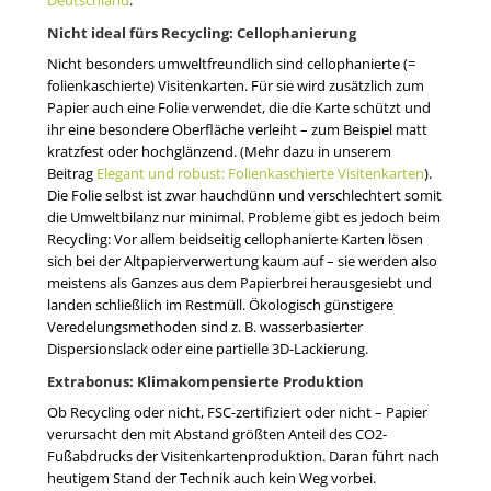
Deutschland
.
Nicht ideal fürs Recycling: Cellophanierung
Nicht besonders umweltfreundlich sind cellophanierte (=
folienkaschierte) Visitenkarten. Für sie wird zusätzlich zum
Papier auch eine Folie verwendet, die die Karte schützt und
ihr eine besondere Oberfläche verleiht – zum Beispiel matt
kratzfest oder hochglänzend. (Mehr dazu in unserem
Beitrag
Elegant und robust: Folienkaschierte Visitenkarten
).
Die Folie selbst ist zwar hauchdünn und verschlechtert somit
die Umweltbilanz nur minimal. Probleme gibt es jedoch beim
Recycling: Vor allem beidseitig cellophanierte Karten lösen
sich bei der Altpapierverwertung kaum auf – sie werden also
meistens als Ganzes aus dem Papierbrei herausgesiebt und
landen schließlich im Restmüll. Ökologisch günstigere
Veredelungsmethoden sind z. B. wasserbasierter
Dispersionslack oder eine partielle 3D-Lackierung.
Extrabonus: Klimakompensierte Produktion
Ob Recycling oder nicht, FSC-zertifiziert oder nicht – Papier
verursacht den mit Abstand größten Anteil des CO2-
Fußabdrucks der Visitenkartenproduktion. Daran führt nach
heutigem Stand der Technik auch kein Weg vorbei.