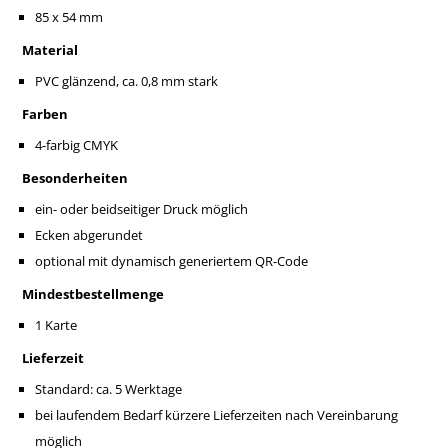
85 x 54 mm
Material
PVC glänzend, ca. 0,8 mm stark
Farben
4-farbig CMYK
Besonderheiten
ein- oder beidseitiger Druck möglich
Ecken abgerundet
optional mit dynamisch generiertem QR-Code
Mindestbestellmenge
1 Karte
Lieferzeit
Standard: ca. 5 Werktage
bei laufendem Bedarf kürzere Lieferzeiten nach Vereinbarung
möglich