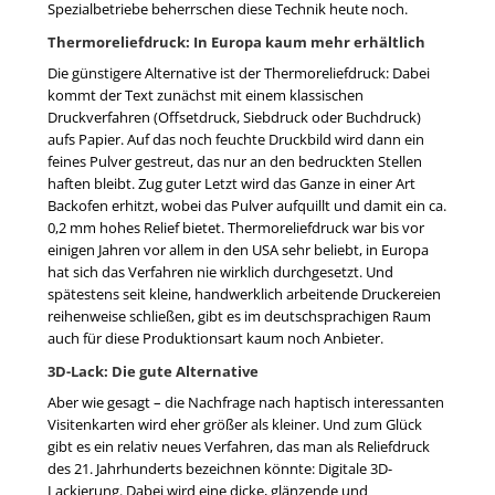
Spezialbetriebe beherrschen diese Technik heute noch.
Thermoreliefdruck: In Europa kaum mehr erhältlich
Die günstigere Alternative ist der Thermoreliefdruck: Dabei
kommt der Text zunächst mit einem klassischen
Druckverfahren (Offsetdruck, Siebdruck oder Buchdruck)
aufs Papier. Auf das noch feuchte Druckbild wird dann ein
feines Pulver gestreut, das nur an den bedruckten Stellen
haften bleibt. Zug guter Letzt wird das Ganze in einer Art
Backofen erhitzt, wobei das Pulver aufquillt und damit ein ca.
0,2 mm hohes Relief bietet. Thermoreliefdruck war bis vor
einigen Jahren vor allem in den USA sehr beliebt, in Europa
hat sich das Verfahren nie wirklich durchgesetzt. Und
spätestens seit kleine, handwerklich arbeitende Druckereien
reihenweise schließen, gibt es im deutschsprachigen Raum
auch für diese Produktionsart kaum noch Anbieter.
3D-Lack: Die gute Alternative
Aber wie gesagt – die Nachfrage nach haptisch interessanten
Visitenkarten wird eher größer als kleiner. Und zum Glück
gibt es ein relativ neues Verfahren, das man als Reliefdruck
des 21. Jahrhunderts bezeichnen könnte: Digitale 3D-
Lackierung. Dabei wird eine dicke, glänzende und