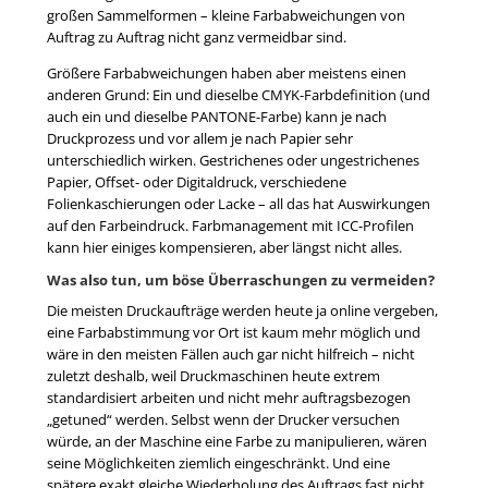
großen Sammelformen – kleine Farbabweichungen von
Auftrag zu Auftrag nicht ganz vermeidbar sind.
Größere Farbabweichungen haben aber meistens einen
anderen Grund: Ein und dieselbe CMYK-Farbdefinition (und
auch ein und dieselbe PANTONE-Farbe) kann je nach
Druckprozess und vor allem je nach Papier sehr
unterschiedlich wirken. Gestrichenes oder ungestrichenes
Papier, Offset- oder Digitaldruck, verschiedene
Folienkaschierungen oder Lacke – all das hat Auswirkungen
auf den Farbeindruck. Farbmanagement mit ICC-Profilen
kann hier einiges kompensieren, aber längst nicht alles.
Was also tun, um böse Überraschungen zu vermeiden?
Die meisten Druckaufträge werden heute ja online vergeben,
eine Farbabstimmung vor Ort ist kaum mehr möglich und
wäre in den meisten Fällen auch gar nicht hilfreich – nicht
zuletzt deshalb, weil Druckmaschinen heute extrem
standardisiert arbeiten und nicht mehr auftragsbezogen
„getuned“ werden. Selbst wenn der Drucker versuchen
würde, an der Maschine eine Farbe zu manipulieren, wären
seine Möglichkeiten ziemlich eingeschränkt. Und eine
spätere exakt gleiche Wiederholung des Auftrags fast nicht