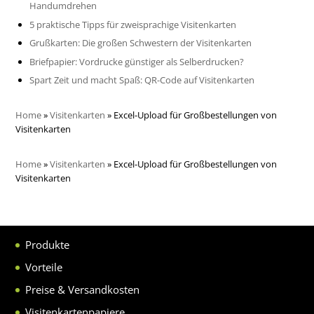
Handumdrehen
5 praktische Tipps für zweisprachige Visitenkarten
Grußkarten: Die großen Schwestern der Visitenkarten
Briefpapier: Vordrucke günstiger als Selberdrucken?
Spart Zeit und macht Spaß: QR-Code auf Visitenkarten
Home
»
Visitenkarten
»
Excel-Upload für Großbestellungen von
Visitenkarten
Home
»
Visitenkarten
»
Excel-Upload für Großbestellungen von
Visitenkarten
Produkte
Vorteile
Preise & Versandkosten
Visitenkartenpapiere